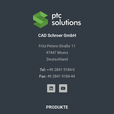
CAD Schroer GmbH
Fritz-Peters-Straße 11
47447 Moers
Deutschland
Tel:
+49 2841 9184-0
Fax:
49 2841 9184-44
L
Y
i
o
n
u
k
t
e
u
d
b
PRODUKTE
i
e