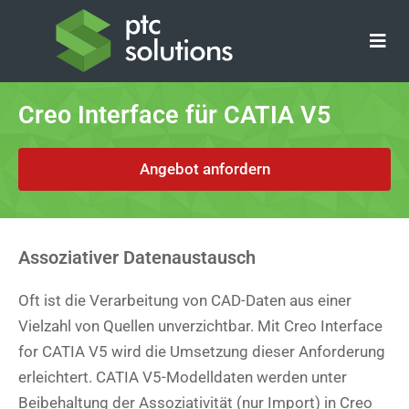
Zum
Inhalt
springen
Creo Interface für CATIA V5
Angebot anfordern
Assoziativer Datenaustausch
Oft ist die Verarbeitung von CAD-Daten aus einer
Vielzahl von Quellen unverzichtbar. Mit Creo Interface
for CATIA V5 wird die Umsetzung dieser Anforderung
erleichtert. CATIA V5-Modelldaten werden unter
Beibehaltung der Assoziativität (nur Import) in Creo