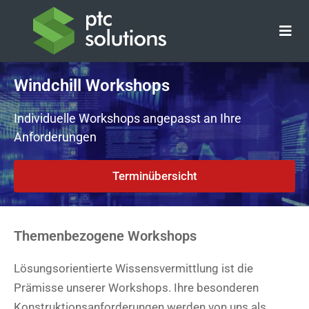
Zum
Inhalt
springen
Windchill Workshops
Individuelle Workshops angepasst an Ihre
Anforderungen
Terminübersicht
Themenbezogene Workshops
Lösungsorientierte Wissensvermittlung ist die
Prämisse unserer Workshops. Ihre besonderen
Konstruktionsanforderungen werden von uns als