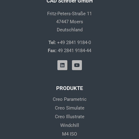
CAD Schroer GmbH
Fritz-Peters-Straße 11
47447 Moers
Deutschland
Tel:
+49 2841 9184-0
Fax:
49 2841 9184-44
L
Y
i
o
n
u
k
t
e
u
d
b
PRODUKTE
i
e
n
Creo Parametric
Creo Simulate
Creo Illustrate
Windchill
M4 ISO