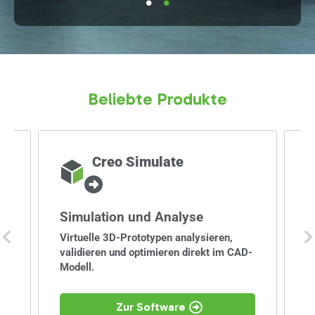
Beliebte Produkte
Creo Simulate
Simulation und Analyse
T
Virtuelle 3D-Prototypen analysieren,
S
validieren und optimieren direkt im CAD-
Il
Modell.
D
Zur Software