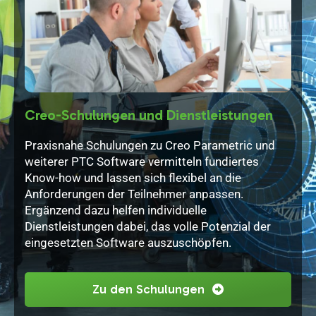
lung
Creo-Schulungen und Dienstleistungen
PTC
hcad
Praxisnahe Schulungen zu Creo Parametric und
Mit 
bung
weiterer PTC Software vermitteln fundiertes
erha
Know-how und lassen sich flexibel an die
für 
et
Anforderungen der Teilnehmer anpassen.
tech
r
Ergänzend dazu helfen individuelle
leis
Dienstleistungen dabei, das volle Potenzial der
Prod
eingesetzten Software auszuschöpfen.
Zu den Schulungen