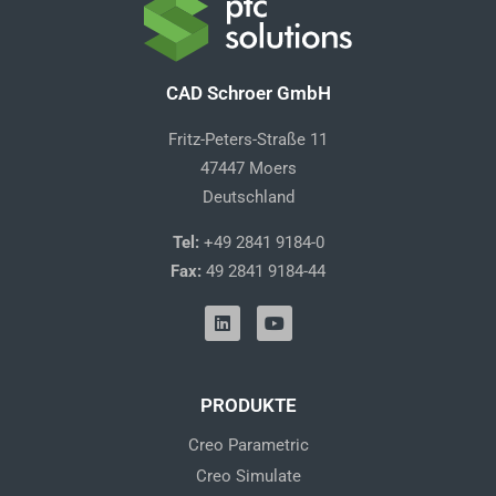
CAD Schroer GmbH
Fritz-Peters-Straße 11
47447 Moers
Deutschland
Tel:
+49 2841 9184-0
Fax:
49 2841 9184-44
L
Y
i
o
n
u
k
t
e
u
d
b
PRODUKTE
i
e
n
Creo Parametric
Creo Simulate