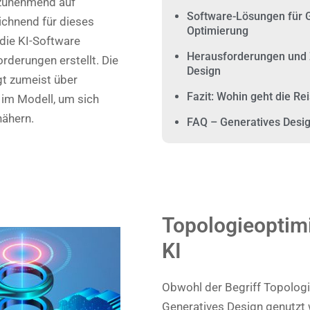
 zunehmend auf
Software-Lösungen für G
ichnend für dieses
Optimierung
 die KI-Software
Herausforderungen und 
rderungen erstellt. Die
Design
gt zumeist über
Fazit: Wohin geht die Re
 im Modell, um sich
nähern.
FAQ – Generatives Desi
Topologieoptimi
KI
Obwohl der Begriff Topologi
Generatives Design genutzt w