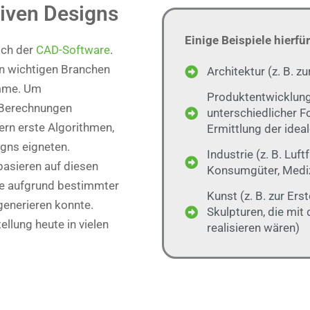
tiven Designs
Einige Beispiele hierfür
ich der
CAD-Software
.
in wichtigen Branchen
Architektur (z. B. 
amme. Um
Produktentwicklung 
e Berechnungen
unterschiedlicher F
ern erste Algorithmen,
Ermittlung der idea
gns eigneten.
Industrie (z. B. Luf
asieren auf diesen
Konsumgüter, Mediz
die aufgrund bestimmter
Kunst (z. B. zur Ers
generieren konnte.
Skulpturen, die mit
ellung heute in vielen
realisieren wären)