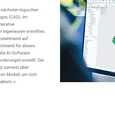
n nächsten logischen
igns (CAD). Im
nerative
 Ingenieuren erstelltes
 zunehmend auf
ichnend für dieses
 die KI-Software
rderungen erstellt. Die
gt zumeist über
 im Modell, um sich
ähern. v