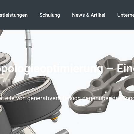
stleistungen
Schulung
News & Artikel
Untern
opologieoptimierung – Ein
orteile von generativem Design gegenüber der Top