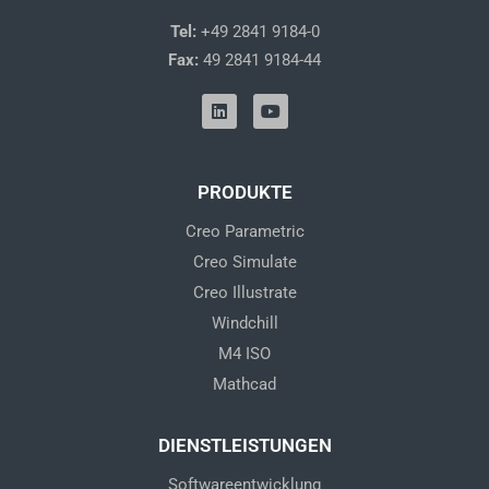
Tel:
+49 2841 9184-0
Fax:
49 2841 9184-44
L
Y
i
o
n
u
k
t
e
u
d
b
PRODUKTE
i
e
n
Creo Parametric
Creo Simulate
Creo Illustrate
Windchill
M4 ISO
Mathcad
DIENSTLEISTUNGEN
Softwareentwicklung