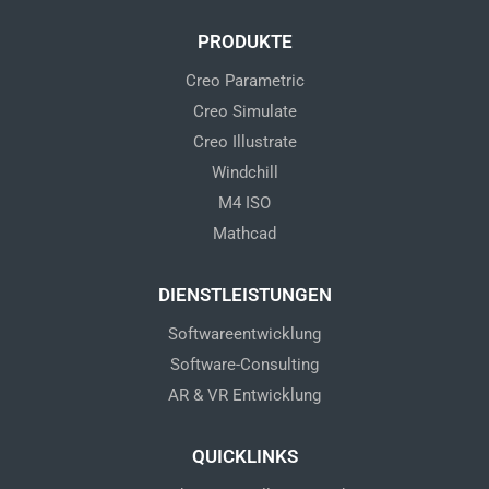
k
t
e
u
d
b
PRODUKTE
i
e
n
Creo Parametric
Creo Simulate
Creo Illustrate
Windchill
M4 ISO
Mathcad
DIENSTLEISTUNGEN
Softwareentwicklung
Software-Consulting
AR & VR Entwicklung
QUICKLINKS