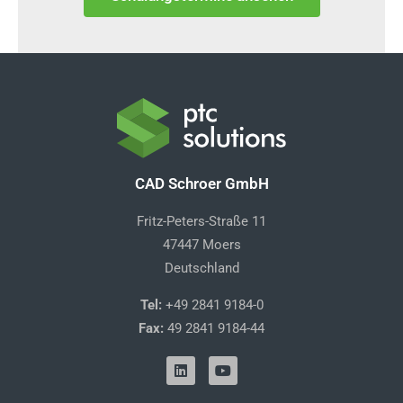
CAD Schroer GmbH
Fritz-Peters-Straße 11
47447 Moers
Deutschland
Tel:
+49 2841 9184-0
Fax:
49 2841 9184-44
L
Y
i
o
n
u