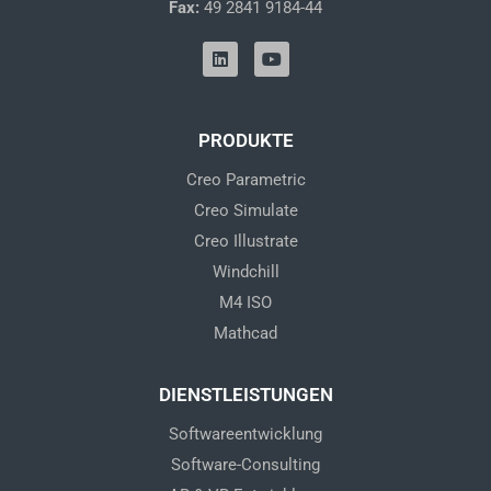
Fax:
49 2841 9184-44
L
Y
i
o
n
u
k
t
e
u
d
b
PRODUKTE
i
e
n
Creo Parametric
Creo Simulate
Creo Illustrate
Windchill
M4 ISO
Mathcad
DIENSTLEISTUNGEN
Softwareentwicklung
Software-Consulting