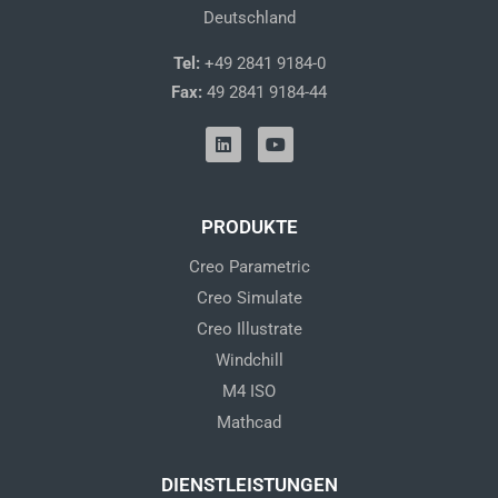
Deutschland
Tel:
+49 2841 9184-0
Fax:
49 2841 9184-44
L
Y
i
o
n
u
k
t
e
u
d
b
PRODUKTE
i
e
n
Creo Parametric
Creo Simulate
Creo Illustrate
Windchill
M4 ISO
Mathcad
DIENSTLEISTUNGEN